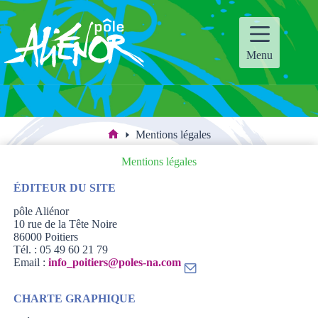
Passer
au
contenu
Menu
Mentions légales
Accueil
Mentions légales
ÉDITEUR DU SITE
pôle Aliénor
10 rue de la Tête Noire
86000 Poitiers
Tél. : 05 49 60 21 79
Email :
info_poitiers@poles-na.com
CHARTE GRAPHIQUE