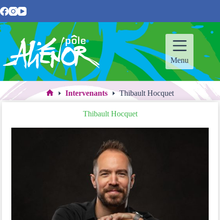
Passer
au
contenu
Menu
Intervenants
Thibault Hocquet
Accueil
Thibault Hocquet