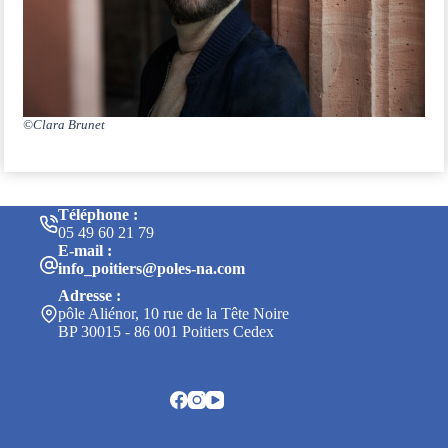
©Clara Brunet
Téléphone :
05 49 60 21 79
E-mail :
info_poitiers@poles-na.com
Adresse :
pôle Aliénor, 10 rue de la Tête Noire
BP 30015 - 86 001 Poitiers Cedex