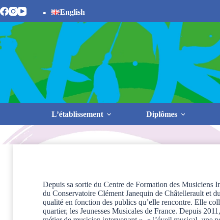
Passer
English
au
contenu
L’établissement
Diplômes
Depuis sa sortie du Centre de Formation des Musiciens Int
du Conservatoire Clément Janequin de Châtellerault et du G
qualité en fonction des publics qu’elle rencontre. Elle col
quartier, les Jeunesses Musicales de France. Depuis 2011,
métier de musicien intervenant », « l’éveil musical, une