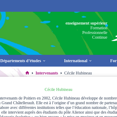
enseignement supérieur
Formation
Professionnelle
Continue
Départements d’études
International
For
Intervenants
Cécile Hubineau
Accueil
Cécile Hubineau
ervenants de Poitiers en 2002, Cécile Hubineau développe de nombreux p
rand Châtellerault. Elle est à l’origine d’un grand nombre de partenariat
labore avec différentes institutions telles que l’éducation nationale, l’hô
 elle intervient auprès des étudiants du pôle Alienor ainsi que des étud
 pédagogie évolutive » ou bien encore « la mise en musique et en mouv