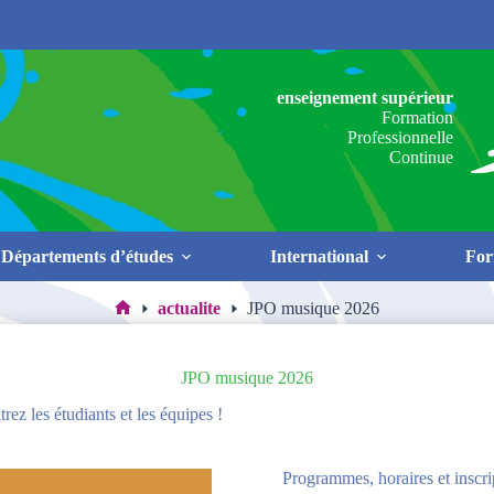
enseignement supérieur
Formation
Professionnelle
Continue
Départements d’études
International
For
actualite
JPO musique 2026
Accueil
JPO musique 2026
rez les étudiants et les équipes !
Programmes, horaires et inscri