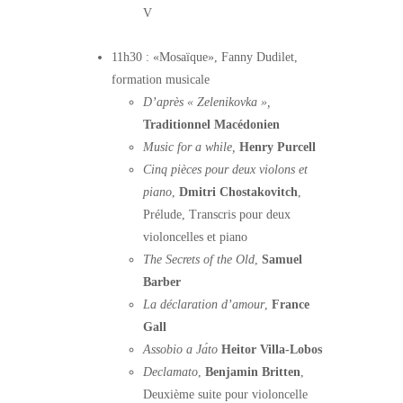
V
11h30 : «Mosaïque»,
Fanny Dudilet,
formation musicale
D’après « Zelenikovka »,
Traditionnel Macédonien
Music for a while,
Henry Purcell
Cinq pièces pour deux violons et
piano
,
Dmitri Chostakovitch
,
Prélude, Transcris pour deux
violoncelles et piano
The Secrets of the Old
,
Samuel
Barber
La déclaration d’amour
,
France
Gall
Assobio a Jа́to
Heitor Villa-Lobos
Declamato
,
Benjamin Britten
,
Deuxième suite pour violoncelle