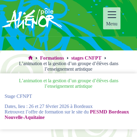
Passer
au
contenu
Menu
Formations
stages CNFPT
Accueil
L’animation et la gestion d’un groupe d’élèves dans
l’enseignement artistique
L’animation et la gestion d’un groupe d’élèves dans
l’enseignement artistique
Stage CFNPT
Dates, lieu : 26 et 27 février 2026 à Bordeaux
Retrouvez l’offre de formation sur le site du
PESMD Bordeaux
Nouvelle-Aquitaine