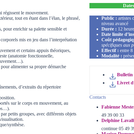
Dates
ui régissent le mouvement.
érieur, tout en étant dans l’élan, le phrasé,
Public :
artistes
niveau avancé
, pour enrichir sa palette sensible et
Durée :
12 heur
Date limite d’in
orporels mis en jeu dans l’interprétation
Coût pédagogiq
spécifiques aux p
uvement et certains appuis théoriques,
Effectif :
entre 8
este (anatomie fonctionnelle,
Modalité :
prése
mouvement…).
ge pour alimenter sa propre démarche
Bulletin
Livret d
nements, d’extraits du répertoire
Contacts
position.
 portés sur le corps en mouvement, au
Fabienne Meste
éos…).
 par petits groupes, avec différents objets
49 39 00 33
visualisation.
Delphine Lavall
que/synthèse.
continue
05 49 3
Marion Dumeyn