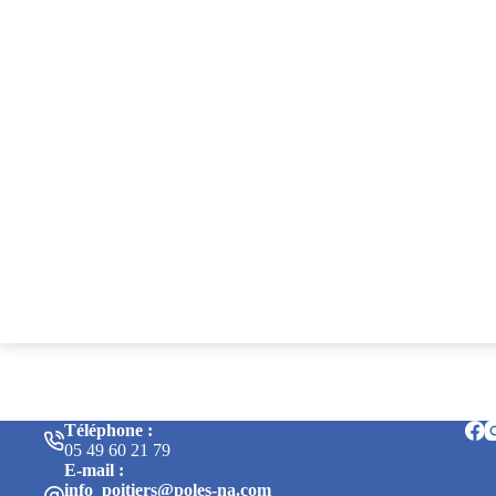
Téléphone :
05 49 60 21 79
E-mail :
info_poitiers@poles-na.com