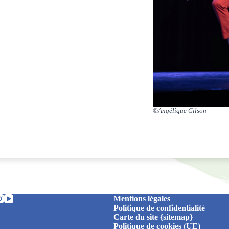
©Angélique Gilson
Mentions légales
Politique de confidentialité
Carte du site {sitemap}
Politique de cookies (UE)