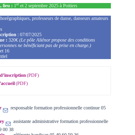
er
, lieu :
1
et 2 septembre 2025 à Poitiers
 chorégraphiques, professeurs de danse, danseurs amateurs
es
scription
: 07/07/2025
ue :
320€
(Le pôle Aliénor propose des conditions
ersonnes ne bénéficiant pas de prise en charge.)
 et 16
ntiel
 d’inscription
’accueil
r
responsable formation professionnelle continue 05
ey
assistante administrative formation professionnelle
9 00 38
ie
référente handicap
05 49 60 59 36