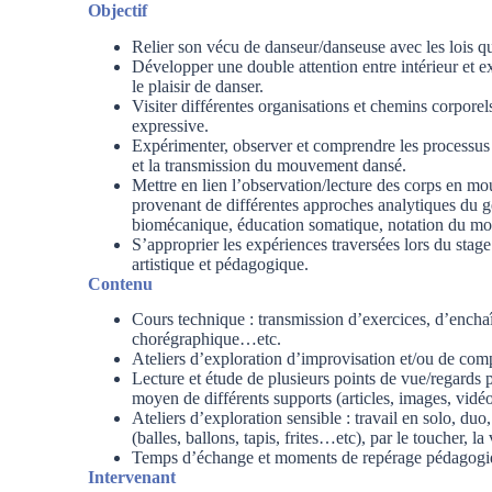
Objectif
Relier son vécu de danseur/danseuse avec les lois q
Développer une double attention entre intérieur et ext
le plaisir de danser.
Visiter différentes organisations et chemins corporels
expressive.
Expérimenter, observer et comprendre les processus c
et la transmission du mouvement dansé.
Mettre en lien l’observation/lecture des corps en mo
provenant de différentes approches analytiques du g
biomécanique, éducation somatique, notation du 
S’approprier les expériences traversées lors du sta
artistique et pédagogique.
Contenu
Cours technique : transmission d’exercices, d’enchaî
chorégraphique…etc.
Ateliers d’exploration d’improvisation et/ou de com
Lecture et étude de plusieurs points de vue/regards
moyen de différents supports (articles, images, vid
Ateliers d’exploration sensible : travail en solo, duo,
(balles, ballons, tapis, frites…etc), par le toucher, la 
Temps d’échange et moments de repérage pédagogi
Intervenant