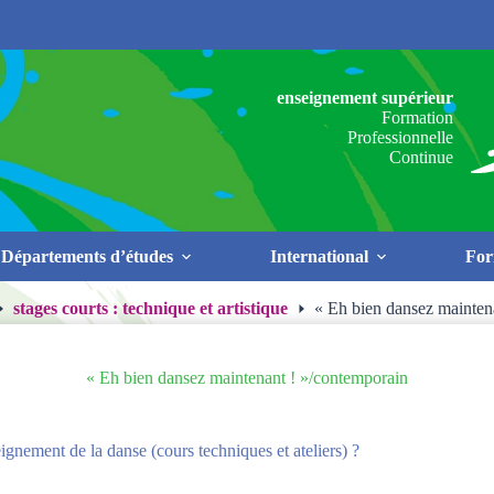
enseignement supérieur
Formation
Professionnelle
Continue
Départements d’études
International
For
stages courts : technique et artistique
« Eh bien dansez mainten
« Eh bien dansez maintenant ! »/contemporain
gnement de la danse (cours techniques et ateliers) ?