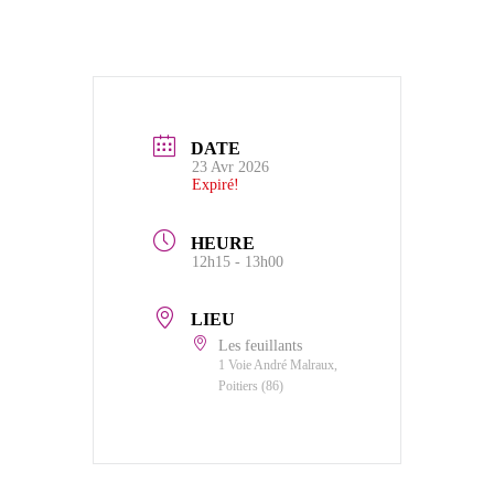
DATE
23 Avr 2026
Expiré!
HEURE
12h15 - 13h00
LIEU
Les feuillants
1 Voie André Malraux,
Poitiers (86)